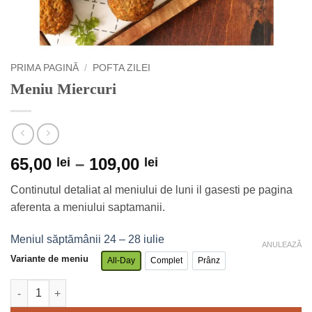
PRIMA PAGINĂ
/
POFTA ZILEI
Meniu Miercuri
Interval
65,00
–
109,00
lei
lei
de
Continutul detaliat al meniului de luni il gasesti pe pagina
prețuri:
aferenta a meniului saptamanii.
65,00 lei
până
Meniul săptămânii 24 – 28 iulie
la
ANULEAZĂ
Variante de meniu
109,00 lei
All-Day
Complet
Prânz
Meniu All-Day
Meniu Complet
Meniu Prânz
Cantitate Meniu Miercuri