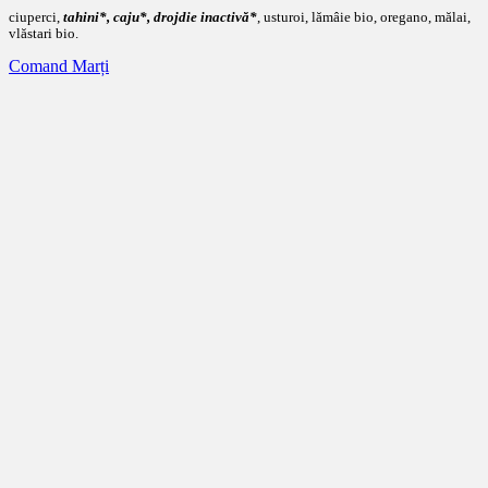
ciuperci,
tahini*, caju*, drojdie inactivă*
, usturoi, lămâie bio, oregano, mălai,
vlăstari bio.
Comand Marți