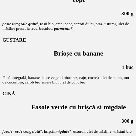
300 g
paste integrale grâu*
, roșii bio, ardei copt, cartofi dulci, praz, usturoi, ulei de
măsline presat la rece, busuioc,
parmezan*
.
GUSTARE
Brioșe cu banane
1 buc
făină integrală, banane, lapte vegetal bio(orez, caju, cocos), ulei de cocos, unt
de cocos bio, carob bio, miere bio, praf de copt bio.
CINĂ
Fasole verde cu hrișcă si migdale
300 g
fasole verde congelată*
, hrișcă,
migdale*
, usturoi, ulei de măsline, vlăstari bio