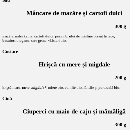
Sau
Mâncare de mazăre și cartofi dulci
300 g
mazăre, ardei kapia, cartofi dulci, porumb, ulei de măsline presat la rece,
busuioc, oregano, sare gema, vlăstari bio.
Gustare
Hrișcă cu mere și migdale
200 g
hrișcă maro, mere,
migdale*
, miere bio, vanilie bio, lămâie și portocală bio.
Cină
Ciuperci cu maio de caju și mămăligă
300 g