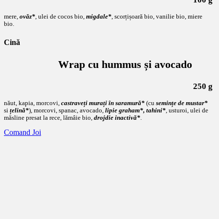
mere,
ovăz*
, ulei de cocos bio,
migdale*
, scorțișoară bio, vanilie bio, miere
bio.
Cină
Wrap cu hummus și avocado
250 g
năut, kapia, morcovi,
castraveți murați în saramură*
(cu
semințe de mustar*
si
țelină*
), morcovi, spanac, avocado,
lipie graham*, tahini*
, usturoi, ulei de
măsline presat la rece, lămâie bio,
drojdie inactivă*
.
Comand Joi