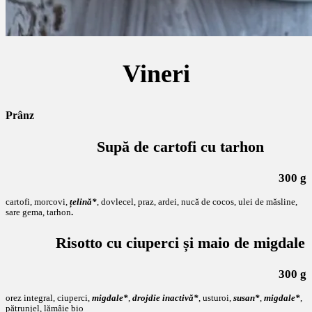
Vineri
Prânz
Supă de cartofi cu tarhon
300 g
cartofi, morcovi,
țelină*
, dovlecel, praz, ardei, nucă de cocos, ulei de măsline,
sare gema, tarhon
.
Risotto cu ciuperci și maio de migdale
300 g
orez integral, ciuperci,
migdale*
,
drojdie inactivă*
, usturoi,
susan*
,
migdale*
,
pătrunjel, lămâie bio