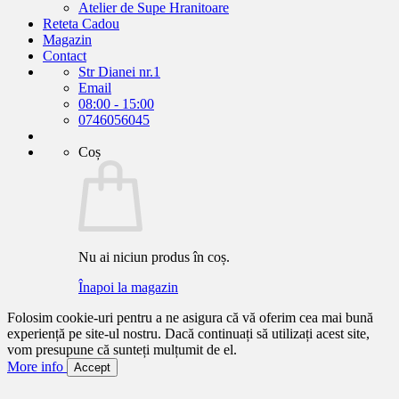
Atelier de Supe Hranitoare
Reteta Cadou
Magazin
Contact
Str Dianei nr.1
Email
08:00 - 15:00
0746056045
Coș
Nu ai niciun produs în coș.
Înapoi la magazin
Folosim cookie-uri pentru a ne asigura că vă oferim cea mai bună
experiență pe site-ul nostru. Dacă continuați să utilizați acest site,
vom presupune că sunteți mulțumit de el.
More info
Accept