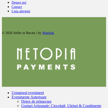
Despre noi
Contact
Lista alergeni
© 2026 Suflet in Bucate | by
Wiselink
Urmatorul eveniment
Evenimente Anterioare
Detox de primavara
Gusturi Artizanale: Ciocolată, Uleiuri & Condimente