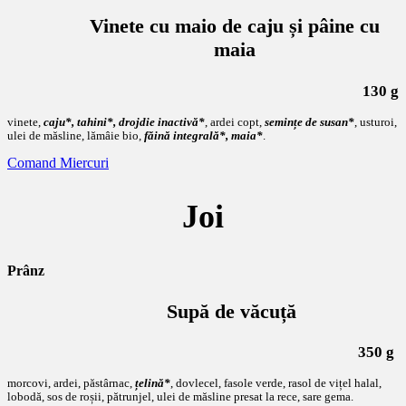
Vinete cu maio de caju și pâine cu
maia
130 g
vinete,
caju*, tahini*, drojdie inactivă*
, ardei copt,
semințe de susan*
, usturoi,
ulei de măsline, lămâie bio,
făină integrală*, maia*
.
Comand Miercuri
Joi
Prânz
Supă de văcuță
350 g
morcovi, ardei, păstârnac,
țelină*
, dovlecel, fasole verde, rasol de vițel halal,
lobodă, sos de roșii, pătrunjel, ulei de măsline presat la rece, sare gema.