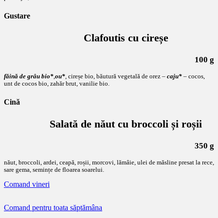
Gustare
Clafoutis cu cireșe
100 g
făină de grâu bio*
,
ou*
, cireșe bio, băutură vegetală de orez –
caju*
– cocos,
unt de cocos bio, zahăr brut, vanilie bio.
Cină
Salată de năut cu broccoli și roșii
350 g
năut, broccoli, ardei, ceapă, roșii, morcovi, lămâie, ulei de măsline presat la rece,
sare gema, semințe de floarea soarelui.
Comand vineri
Comand pentru toata săptămâna