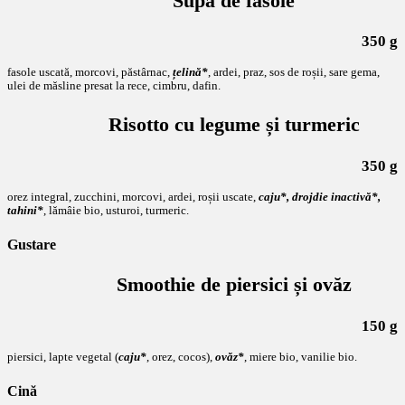
Supă de fasole
350 g
fasole uscată, morcovi, păstârnac,
țelină*
, ardei, praz, sos de roșii, sare gema,
ulei de măsline presat la rece, cimbru, dafin.
Risotto cu legume și turmeric
350 g
orez integral, zucchini, morcovi, ardei, roșii uscate,
caju*, drojdie inactivă*,
tahini*
, lămâie bio, usturoi, turmeric.
Gustare
Smoothie de piersici și ovăz
150 g
piersici, lapte vegetal (
caju*
, orez, cocos),
ovăz*
, miere bio, vanilie bio.
Cină