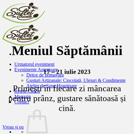
Skip
to
content
Meniul Săptămânii
Urmatorul eveniment
Evenimente Anterioare
17 – 21 iulie 2023
Detox de primavara
Gusturi Artizanale: Ciocolată, Uleiuri & Condimente
Atelier de Supe Hranitoare
Primești în fiecare zi mâncarea
Reteta Cadou
pentru prânz, gustare sănătoasă și
Magazin
Contact
cină.
Vreau și eu