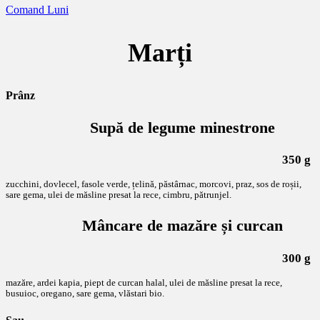
Comand Luni
Marți
Prânz
Supă de legume minestrone
350 g
zucchini, dovlecel, fasole verde, țelină, păstârnac, morcovi, praz, sos de roșii,
sare gema, ulei de măsline presat la rece, cimbru, pătrunjel.
Mâncare de mazăre și curcan
300 g
mazăre, ardei kapia, piept de curcan halal, ulei de măsline presat la rece,
busuioc, oregano, sare gema, vlăstari bio.