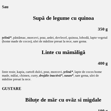
Sau
Supă de legume cu quinoa
350 g
țelină*
, păstârnac, morcovi, praz, ardei, dovlecel, quinoa, lobodă, lapte vegetal
(home made de cocos), ulei de măsline presat la rece, sare gema.
Linte cu mămăligă
400 g
linte rosie, kapia, cartofi dulci, praz, morcovi,
țelină*
, lapte de cocos home
made, mălai, chimen, curry,
drojdie inactivă*, susan*
, sare gema, ulei de
măsline presat la rece.
GUSTARE
Biluțe de măr cu ovăz si migdale
100 g