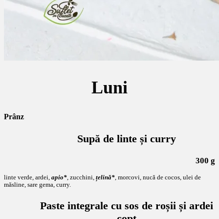
Luni
Prânz
Supă de linte și curry
300 g
linte verde, ardei,
apio*
, zucchini,
țelină*
, morcovi, nucă de cocos, ulei de
măsline, sare gema, curry.
Paste integrale cu sos de roșii și ardei
copt